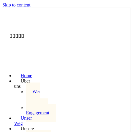
Skip to content

























Home
Über
uns
Wer
wir
sind
Soziales
Engagement
Unser
Weg
Unsere