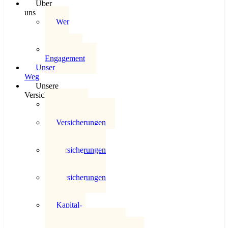
Über
uns
Wer
wir
sind
Soziales
Engagement
Unser
Weg
Unsere
Versicherungswelt
Überblick
Versicherungswelt
Versicherungen
für
Privatpersonen
Versicherungen
für die
Industrie
Versicherungen
für das
Gewerbe
Kapital-
und
Risikoversicherungen