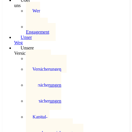
Über
uns
Wer
wir
sind
Soziales
Engagement
Unser
Weg
Unsere
Versicherungswelt
Überblick
Versicherungswelt
Versicherungen
für
Privatpersonen
Versicherungen
für die
Industrie
Versicherungen
für das
Gewerbe
Kapital-
und
Risikoversicherungen