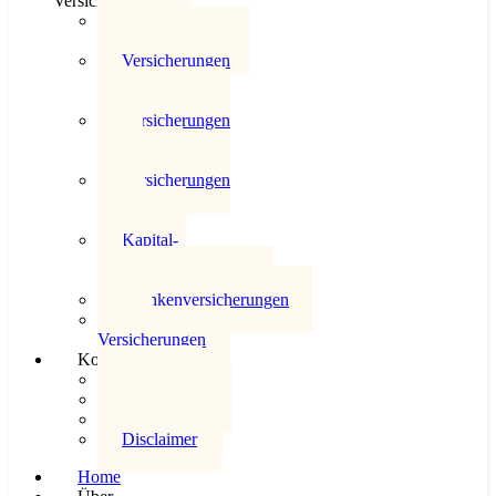
Versicherungswelt
Überblick
Versicherungswelt
Versicherungen
für
Privatpersonen
Versicherungen
für die
Industrie
Versicherungen
für das
Gewerbe
Kapital-
und
Risikoversicherungen
Krankenversicherungen
KfZ
Versicherungen
Kontakt
Kontakt
Datenschutz
Impressum
Disclaimer
Home