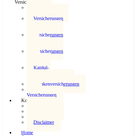
Versicherungswelt
Überblick
Versicherungswelt
Versicherungen
für
Privatpersonen
Versicherungen
für die
Industrie
Versicherungen
für das
Gewerbe
Kapital-
und
Risikoversicherungen
Krankenversicherungen
KfZ
Versicherungen
Kontakt
Kontakt
Datenschutz
Impressum
Disclaimer
Home